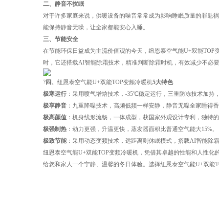
二、静音不扰眠
对于许多家庭来说，供暖设备的噪音常常成为影响睡眠质量的罪魁祸
能保持静音无噪，让全家都能安心入睡。
三、节能安全
在节能环保日益成为主流价值观的今天，纽恩泰空气能U+双能TO
时，它还搭载AI智能除霜技术，精准判断除霜时机，有效减少不必要
?
四、
纽恩泰空气能U+双能TOP变频冷暖机
5大特色
极寒运行
：采用喷气增焓技术，-35℃稳定运行，三重防冻技术加持
极享静音
：九重降噪技术，高频低频一样安静，静音无噪全家睡得
极高颜值
：机身线形流畅，一体成型，获国家外观设计专利，独特
极强制热
：动力更强，升温更快，蒸发器面积比普通空气能大15%。
极致节能
：采用动态变频技术，远距离则休眠模式，搭载AI智能除霜
纽恩泰空气能U+双能TOP变频冷暖机，凭借其卓越的性能和人性
给您和家人一个宁静、温馨的冬日体验。选择纽恩泰空气能U+双能