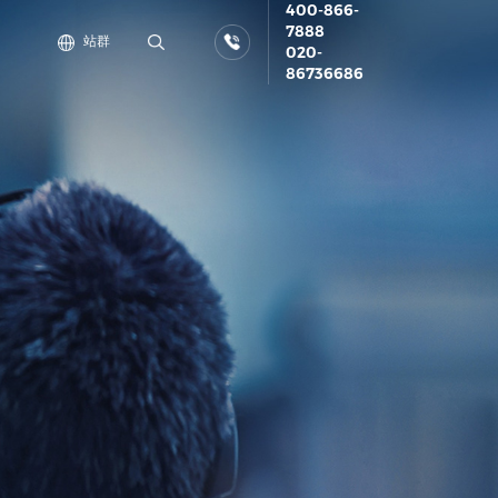
400-866-
7888
站群
020-
86736686