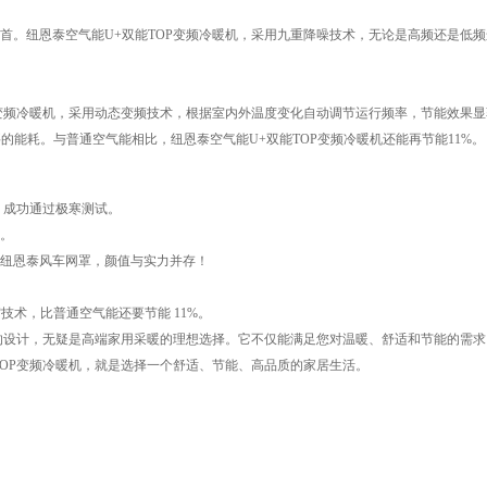
首。纽恩泰空气能U+双能TOP变频冷暖机，采用九重降噪技术，无论是高频还是低
P变频冷暖机，采用动态变频技术，根据室内外温度变化自动调节运行频率，节能效果
的能耗。与普通空气能相比，纽恩泰空气能U+双能TOP变频冷暖机还能再节能11%。
，成功通过极寒测试。
香。
的纽恩泰风车网罩，颜值与实力并存！
技术，比普通空气能还要节能 11%。
化的设计，无疑是高端家用采暖的理想选择。它不仅能满足您对温暖、舒适和节能的需
TOP变频冷暖机，就是选择一个舒适、节能、高品质的家居生活。