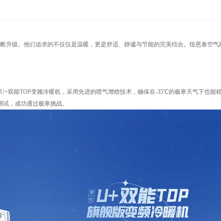
断升级。他们追求的不仅仅是温暖，更是舒适、静谧与节能的完美结合。纽恩泰空气
+双能TOP变频冷暖机，采用先进的喷气增焓技术，确保在-35℃的极寒天气下也能
测试，成功通过极寒挑战。