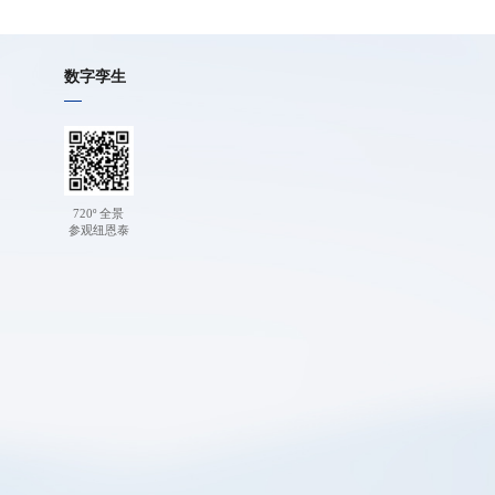
数字孪生
720º 全景
参观纽恩泰